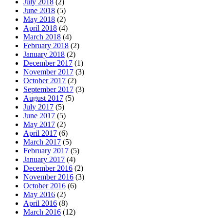
July 2018
(2)
June 2018
(5)
May 2018
(2)
April 2018
(4)
March 2018
(4)
February 2018
(2)
January 2018
(2)
December 2017
(1)
November 2017
(3)
October 2017
(2)
September 2017
(3)
August 2017
(5)
July 2017
(5)
June 2017
(5)
May 2017
(2)
April 2017
(6)
March 2017
(5)
February 2017
(5)
January 2017
(4)
December 2016
(2)
November 2016
(3)
October 2016
(6)
May 2016
(2)
April 2016
(8)
March 2016
(12)