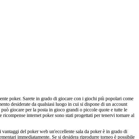
ente poker. Sarete in grado di giocare con i giochi più popolari come
nto desiderate da qualsiasi luogo in cui si dispone di un account
 può giocare per la posta in gioco grandi o piccole quote e tutte le
ricompense internet poker sono stati progettati per tenervi tornare al
 vantaggi del poker web un'eccellente sala da poker è in grado di
lementari immediatamente. Se si desidera riprodurre torneo è possibile