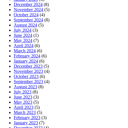
December 2024
(8)
November 2024
(5)
October 2024
(4)
September 2024
(8)
August 2024
(5)
July 2024
(3)
June 2024
(1)
May 2024
(7)
April 2024
(6)
March 2024
(6)
February 2024
(6)
January 2024
(6)
December 2023
(5)
November 2023
(4)
October 2023
(6)
September 2023
(4)
August 2023
(8)
July 2023
(8)
June 2023
(3)
May 2023
(5)
April 2023
(5)
March 2023
(5)
February 2023
(3)
January 2023
(7)
December 2022
(4)