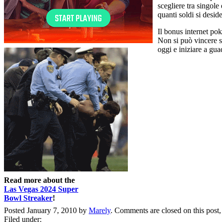
scegliere tra singole
quanti soldi si desid
Il bonus internet pok
Non si può vincere s
oggi e iniziare a gu
Read more about the
Las Vegas 2024 Super
Bowl Streaker
!
Posted January 7, 2010 by
Marely
. Comments are closed on this post
Filed under: