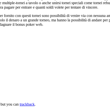
 e multiple-tornei a tavolo o anche unirsi tornei speciali come tornei re
era pagare per entrare e quanti soldi volete per tentare di vincere.
er fornito con questi tornei sono possibilità di venire via con nessuna amm
olo il denaro a un grande torneo, ma hanno la possibilità di andare per 
adagnare il bonus poker web.
, but you can
trackback
.